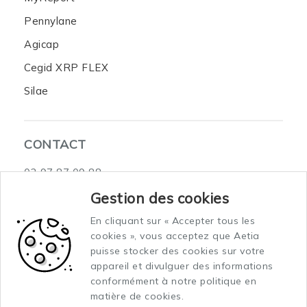
Pennylane
Agicap
Cegid XRP FLEX
Silae
CONTACT
02 97 87 09 88
3 Rue du Sous-Marin Venus Celtic Submarine 2
Gestion des cookies
56100 Lorient
En cliquant sur « Accepter tous les
cookies », vous acceptez que Aetia
puisse stocker des cookies sur votre
appareil et divulguer des informations
conformément à notre politique en
matière de cookies.