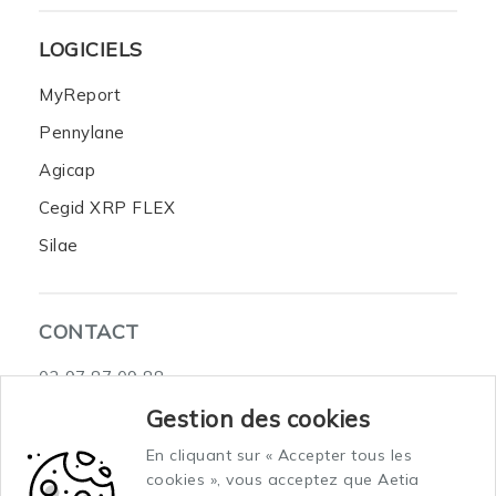
LOGICIELS
MyReport
Pennylane
Agicap
Cegid XRP FLEX
Silae
CONTACT
02 97 87 09 88
3 Rue du Sous-Marin Venus Celtic Submarine 2
Gestion des cookies
56100 Lorient
En cliquant sur « Accepter tous les
cookies », vous acceptez que Aetia