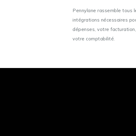
Pennylane rassemble tous le
intégrations nécessaires po
dépenses, votre facturation,
votre comptabilité.