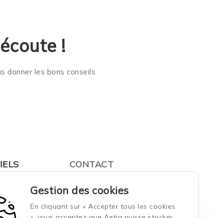
écoute !
us donner les bons conseils
IELS
CONTACT
ort
02 97 87 09 88
Gestion des cookies
ane
3 Rue du Sous-Marin
En cliquant sur « Accepter tous les cookies
Venus Celtic Submarine 2
», vous acceptez que Aetia puisse stocker