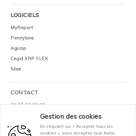
LOGICIELS
MyReport
Pennylane
Agicap
Cegid XRP FLEX
Silae
CONTACT
02 97 87 09 88
3 Rue du Sous-Marin Venus Celtic Submarine 2
Gestion des cookies
56100 Lorient
En cliquant sur « Accepter tous les
cookies », vous acceptez que Aetia